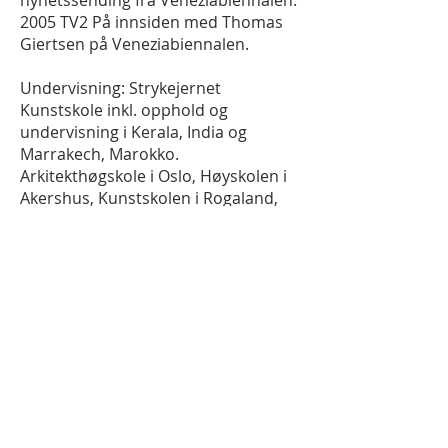
nyhetssending fra Veneziabiennalen.
2005 TV2 På innsiden med Thomas
Giertsen på Veneziabiennalen.
Undervisning: Strykejernet
Kunstskole inkl. opphold og
undervisning i Kerala, India og
Marrakech, Marokko.
Arkitekthøgskole i Oslo, Høyskolen i
Akershus, Kunstskolen i Rogaland,
Kunstskolen i Ålesund, Ingersund
Folkehøgskole Arvika, Haugaland
Viderendegående skole Haugesund,
Mølla Kunstskole Moss,
2018 Vea Norges grønne fagskole
Moelv.
Brakstad Konsept/Galleri for
eksperimentell kunst - har invitert og
vist mange interessante kunstnere
1993-2019
.